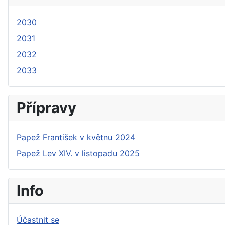
2030
2031
2032
2033
Přípravy
Papež František v květnu 2024
Papež Lev XIV. v listopadu 2025
Info
Účastnit se