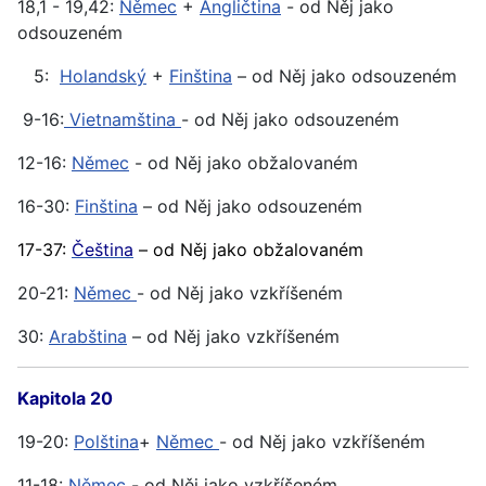
18,1 - 19,42:
Němec
+
Angličtina
- od Něj jako
odsouzeném
5:
Holandský
+
Finština
– od Něj jako odsouzeném
9-16:
Vietnamština
- od Něj jako odsouzeném
12-16:
Němec
- od Něj jako obžalovaném
16-30:
Finština
– od Něj jako odsouzeném
17-37:
Čeština
– od Něj jako obžalovaném
20-21:
Němec
- od Něj jako vzkříšeném
30:
Arabština
– od Něj jako vzkříšeném
Kapitola 20
19-20:
Polština
+
Němec
- od Něj jako vzkříšeném
11-18:
Němec
- od Něj jako vzkříšeném