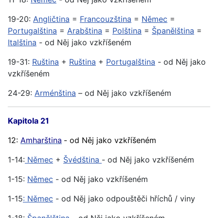
19-20:
Angličtina
=
Francouzština
=
Němec
=
Portugalština
=
Arabština
=
Polština
=
Španělština
=
Italština
- od Něj jako vzkříšeném
19-31:
Ruština
+
Ruština
+
Portugalština
- od Něj jako
vzkříšeném
24-29:
Arménština
– od Něj jako vzkříšeném
Kapitola 21
12:
Amharština
- od Něj jako vzkříšeném
1-14:
Němec
+
Švédština
- od Něj jako vzkříšeném
1-15:
Němec
- od Něj jako vzkříšeném
1-15
: Němec
- od Něj jako odpouštěči hříchů / viny