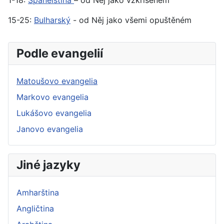
1-18:
Španělština
– od Něj jako vzkříšeném
15-25:
Bulharský
- od Něj jako všemi opuštěném
Podle evangelií
Matoušovo evangelia
Markovo evangelia
Lukášovo evangelia
Janovo evangelia
Jiné jazyky
Amharština
Angličtina