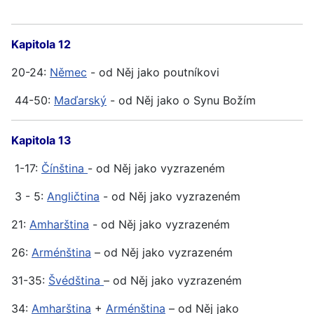
Kapitola 12
20-24:
Němec
- od Něj jako poutníkovi
44-50:
Maďarský
- od Něj jako o Synu Božím
Kapitola 13
1-17:
Čínština
- od Něj jako vyzrazeném
3 - 5:
Angličtina
- od Něj jako vyzrazeném
21:
Amharština
- od Něj jako vyzrazeném
26:
Arménština
– od Něj jako vyzrazeném
31-35:
Švédština
– od Něj jako vyzrazeném
34:
Amharština
+
Arménština
– od Něj jako