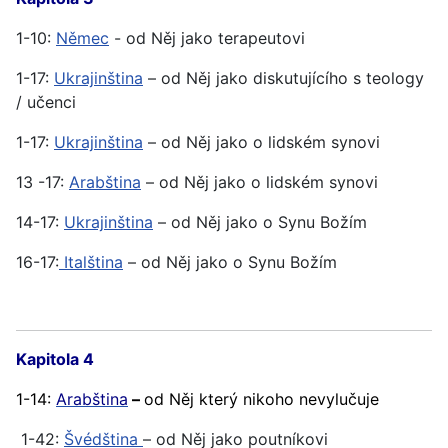
1-10:
Němec
- od Něj jako terapeutovi
1-17:
Ukrajinština
– od Něj jako diskutujícího s teology
/ učenci
1-17:
Ukrajinština
– od Něj jako o lidském synovi
13 -17:
Arabština
– od Něj jako o lidském synovi
14-17:
Ukrajinština
– od Něj jako o Synu Božím
16-17:
Italština
– od Něj jako o Synu Božím
Kapitola 4
1-14:
Arabština
–
od Něj který nikoho nevylučuje
1-42:
Švédština
– od Něj jako poutníkovi