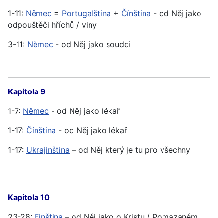
1-11:
Němec
=
Portugalština
+
Čínština
- od Něj jako
odpouštěči hříchů / viny
3-11:
Němec
- od Něj jako soudci
Kapitola 9
1-7:
Němec
- od Něj jako lékař
1-17:
Čínština
- od Něj jako lékař
1-17:
Ukrajinština
– od Něj který je tu pro všechny
Kapitola 10
23-28:
Finština
– od Něj jako o Kristu / Pomazaném