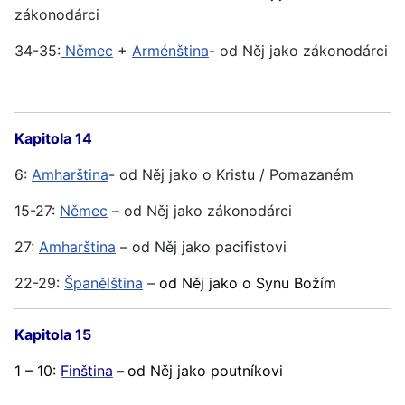
zákonodárci
34-35:
Němec
+
Arménština
- od Něj jako zákonodárci
Kapitola 14
6:
Amharština
- od Něj jako o Kristu / Pomazaném
15-27:
Němec
– od Něj jako zákonodárci
27:
Amharština
– od Něj jako pacifistovi
22-29:
Španělština
–
od Něj jako o Synu Božím
Kapitola 15
1 – 10:
Finština
–
od Něj jako poutníkovi