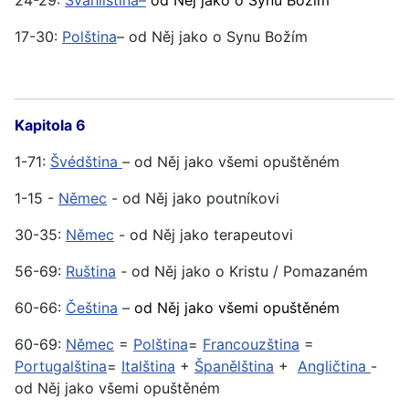
24-29:
Svahilština–
od Něj jako o Synu Božím
17-30:
Polština
– od Něj jako o Synu Božím
Kapitola 6
1-71:
Švédština
– od Něj jako všemi opuštěném
1-15 -
Němec
- od Něj jako poutníkovi
30-35:
Němec
- od Něj jako terapeutovi
56-69:
Ruština
- od Něj jako o Kristu / Pomazaném
60-66:
Čeština
–
od Něj jako všemi opuštěném
60-69:
Němec
=
Polština
=
Francouzština
=
Portugalština
=
Italština
+
Španělština
+
Angličtina
-
od Něj jako všemi opuštěném