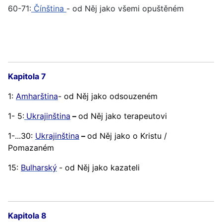
60-71:
Čínština
- od Něj jako všemi opuštěném
Kapitola 7
1:
Amharština
- od Něj jako odsouzeném
1- 5:
Ukrajinština
–
od Něj jako terapeutovi
1-...30:
Ukrajinština
–
od Něj jako o Kristu /
Pomazaném
15:
Bulharský
- od Něj jako kazateli
Kapitola 8