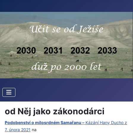
od Něj jako zákonodárci
Podobenství o milosrdném Samařanu –
Kázání Hany Ducho z
7. února 2021
na