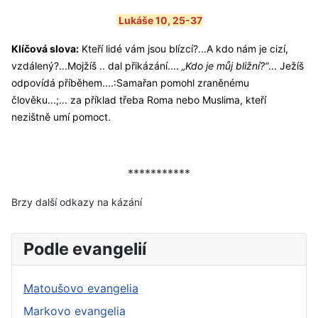
Lukáše 10, 25-37
Klíčová slova:
K
teří lidé vám jsou blízcí?...A kdo nám je cizí,
vzdálený?...Mojžíš .. dal přikázání....
„Kdo je můj bližní?“
... Ježíš
odpovídá příběhem....:Samařan pomohl zraněnému
člověku...;... za příklad třeba Roma nebo Muslima, kteří
nezištně umí pomoct.
***********
Brzy další odkazy na kázání
Podle evangelií
Matoušovo evangelia
Markovo evangelia