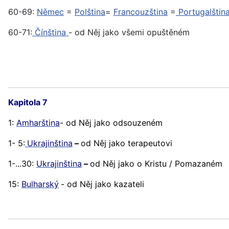
60-69:
Němec
=
Polština
=
Francouzština
=
Portugalštin
60-71:
Čínština
- od Něj jako všemi opuštěném
Kapitola 7
1:
Amharština
- od Něj jako odsouzeném
1- 5:
Ukrajinština
–
od Něj jako terapeutovi
1-...30:
Ukrajinština
–
od Něj jako o Kristu / Pomazaném
15:
Bulharský
- od Něj jako kazateli