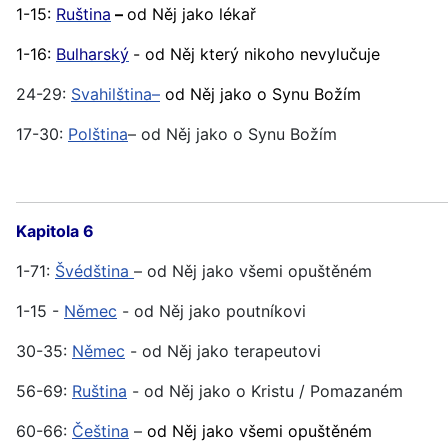
1-15:
Ruština
–
od Něj jako lékař
1-16:
Bulharský
- od Něj který nikoho nevylučuje
24-29:
Svahilština–
od Něj jako o Synu Božím
17-30:
Polština
– od Něj jako o Synu Božím
Kapitola 6
1-71:
Švédština
– od Něj jako všemi opuštěném
1-15 -
Němec
- od Něj jako poutníkovi
30-35:
Němec
- od Něj jako terapeutovi
56-69:
Ruština
- od Něj jako o Kristu / Pomazaném
60-66:
Čeština
–
od Něj jako všemi opuštěném