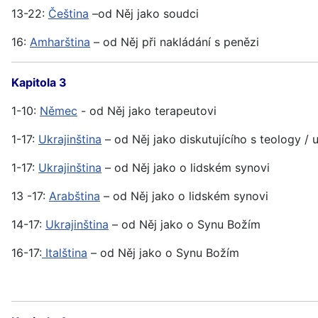
13-22:
Čeština
–od Něj jako soudci
16:
Amharština
– od Něj při nakládání s penězi
Kapitola 3
1-10:
Němec
- od Něj jako terapeutovi
1-17:
Ukrajinština
– od Něj jako diskutujícího s teology / 
1-17:
Ukrajinština
– od Něj jako o lidském synovi
13 -17:
Arabština
– od Něj jako o lidském synovi
14-17:
Ukrajinština
– od Něj jako o Synu Božím
16-17:
Italština
– od Něj jako o Synu Božím