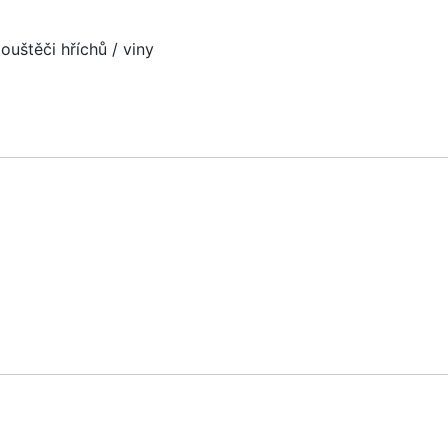
ouštěči hříchů / viny