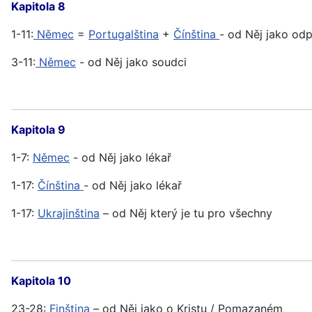
Kapitola 8
1-11:
Němec
=
Portugalština
+
Čínština
- od Něj jako odp
3-11:
Němec
- od Něj jako soudci
Kapitola 9
1-7:
Němec
- od Něj jako lékař
1-17:
Čínština
- od Něj jako lékař
1-17:
Ukrajinština
– od Něj který je tu pro všechny
Kapitola 10
23-28:
Finština
– od Něj jako o Kristu / Pomazaném