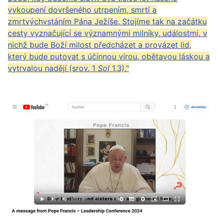
vykoupení dovršeného utrpením, smrtí a
zmrtvýchvstáním Pána Ježíše. Stojíme tak na začátku
cesty vyznačující se významnými milníky, událostmi, v
nichž bude Boží milost předcházet a provázet lid,
který bude putovat s účinnou vírou, obětavou láskou a
vytrvalou nadějí (srov. 1
Sol
1,3)."