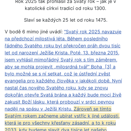
Rok 2025 tak prohlásil za Svatý rok – jak je v
katolické církvi tradicí od roku 1300.
Slaví se každých 25 let od roku 1475.
V bodě 6 mimo jiné uvádí:
"Svatý rok 2025 navazuje
na předchozí milostivá léta. Během posledního
řádného Svatého roku byl překročen práh dvou tisíc
let od narození Ježíše Krista. Poté, 13. března 2015,
jsem vyhlásil mimořádný Svatý rok s tím záměrem,
aby se mohla projevit „milosrdná tvář“ Boha [3] a
bylo možné se s ní setkat, což je ústřední zvěst
evangelia pro každého člověka v jakékoli době. Nyní
nastal čas nového Svatého roku, kdy se znovu
dokořán otevře Svatá brána a každý bude moci živě
zakusit Boží lásku, která probouzí v srdci pevnou
naději na spásu v Ježíši Kristu.
Zároveň se tímto
Svatým rokem začneme ubírat vstříc k jiné události,
která je pro všechny křesťany zásadní, a to k roku
2033, kdy budeme slavit dva tisíce let našeho