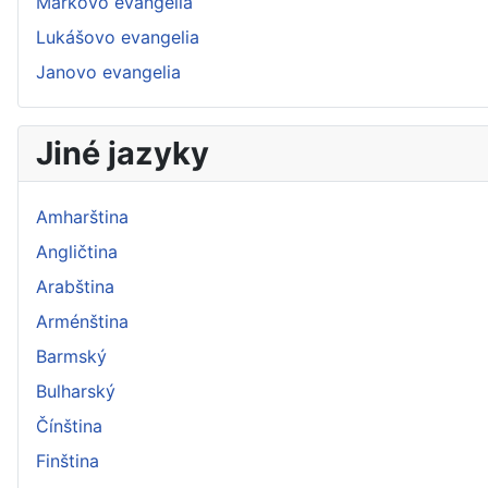
Markovo evangelia
Lukášovo evangelia
Janovo evangelia
Jiné jazyky
Amharština
Angličtina
Arabština
Arménština
Barmský
Bulharský
Čínština
Finština