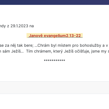
ndy z
29.1.2023 na
Janově evangelium
2,13-22
 za něj tak bere; ...Chrám byl místem pro bohoslužby a v 
 sám Ježíš... Tím chrámem, který Ježíš očišťuje, jsme my 
***********